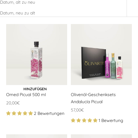
Datum, alt zu neu
Datum, neu zu alt
IN DEN WARENKORB
HINZUFÜGEN
Omed Picual 500 ml
Olivenöl-Geschenksets
Andalucía Picual
Angebotspreis
20,00€
Angebotspreis
57,00€
2 Bewertungen
1 Bewertung