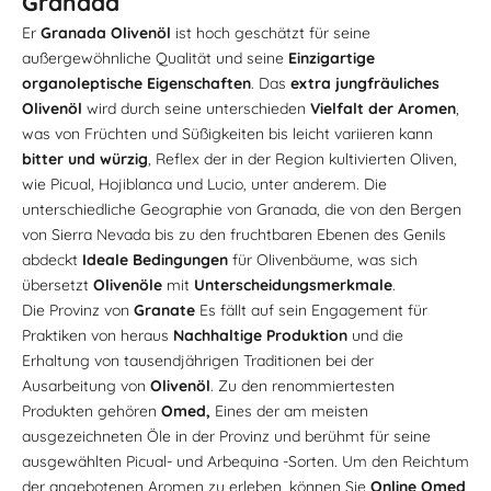
Granada
Er
Granada Olivenöl
ist hoch geschätzt für seine
außergewöhnliche Qualität und seine
Einzigartige
organoleptische Eigenschaften
. Das
extra jungfräuliches
Olivenöl
wird durch seine unterschieden
Vielfalt der Aromen
,
was von Früchten und Süßigkeiten bis leicht variieren kann
bitter und würzig
, Reflex der in der Region kultivierten Oliven,
wie Picual, Hojiblanca und Lucio, unter anderem. Die
unterschiedliche Geographie von Granada, die von den Bergen
von Sierra Nevada bis zu den fruchtbaren Ebenen des Genils
abdeckt
Ideale Bedingungen
für Olivenbäume, was sich
übersetzt
Olivenöle
mit
Unterscheidungsmerkmale
.
Die Provinz von
Granate
Es fällt auf sein Engagement für
Praktiken von heraus
Nachhaltige Produktion
und die
Erhaltung von tausendjährigen Traditionen bei der
Ausarbeitung von
Olivenöl
.
Zu den renommiertesten
Produkten gehören
Omed,
Eines der am meisten
ausgezeichneten Öle in der Provinz und berühmt für seine
ausgewählten Picual- und Arbequina -Sorten. Um den Reichtum
der angebotenen Aromen zu erleben, können Sie
Online Omed