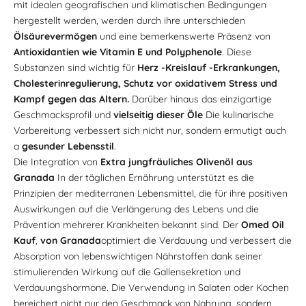
mit idealen geografischen und klimatischen Bedingungen
hergestellt werden, werden durch ihre unterschieden
Ölsäurevermögen
und eine bemerkenswerte Präsenz von
Antioxidantien wie Vitamin E und Polyphenole
. Diese
Substanzen sind wichtig für
Herz -Kreislauf -Erkrankungen,
Cholesterinregulierung, Schutz vor oxidativem Stress und
Kampf gegen das Altern.
Darüber hinaus das einzigartige
Geschmacksprofil und
vielseitig dieser Öle
Die kulinarische
Vorbereitung verbessert sich nicht nur, sondern ermutigt auch
a
gesunder Lebensstil
.
Die Integration von
Extra jungfräuliches Olivenöl aus
Granada
In der täglichen Ernährung unterstützt es die
Prinzipien der mediterranen Lebensmittel, die für ihre positiven
Auswirkungen auf die Verlängerung des Lebens und die
Prävention mehrerer Krankheiten bekannt sind. Der
Omed Oil
Kauf
,
von Granada
optimiert die Verdauung und verbessert die
Absorption von lebenswichtigen Nährstoffen dank seiner
stimulierenden Wirkung auf die Gallensekretion und
Verdauungshormone. Die Verwendung in Salaten oder Kochen
bereichert nicht nur den Geschmack von Nahrung, sondern