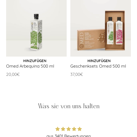
IN DEN WARENKORB
IN DEN WARENKORB
HINZUFÜGEN
HINZUFÜGEN
Omed Arbequina 500 ml
Geschenksets Omed 500 ml
Angebotspreis
Angebotspreis
20,00€
37,00€
Was sie von uns halten
aus 3401 Bewertungen