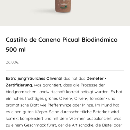
Castillo de Canena Picual Biodinámico
500 ml
Angebotspreis
26,00€
Extra jungfräuliches Olivenöl
das hat das
Demeter -
Zertifizierung
, was garantiert, dass alle Prozesse der
biodynamischen Landwirtschaft korrekt befolgt wurden. Es hat
ein hohes fruchtiges grünes Oliven-, Oliven-, Tomaten- und
aromatische Blatt wie Pfefferminze oder Minze. Im Mund hat
es einen guten Körper. Seine durchschnittliche Bitterkeit wird
korrekt kompensiert und mit dem Würmen ausbalanciert, was
zu einem Geschmack führt, der die Artischocke, die Distel oder