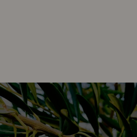
la tierra. Su filosofía se basa en
unir calidad, creatividad y
responsabilidad
, desarrollando tanto AOVEs tradicionales
como productos innovadores que enriquecen la experiencia
gastronómica.
Castillo de Canena se ha convertido en
un referente gracias a
su apuesta por la excelencia, la investigación y el respeto al
medio ambiente
. Su presencia en los mejores restaurantes y
tiendas gourmet del mundo es el resultado de un trabajo
constante y una pasión por el aceite que se transmite en cada
botella. Una marca que transforma la tradición en vanguardia
sin perder su esencia.