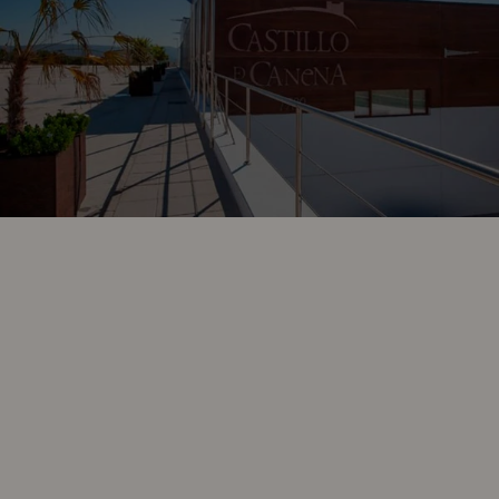
Con más de 200 años de historia,
Castillo de Canena es una
referencia internacional en el mundo del Aceite de Oliva
Virgen Extra premium
. Su nombre rinde homenaje al castillo
renacentista familiar ubicado en Canena (Jaén), una joya
arquitectónica del siglo XVI que simboliza la tradición y el
legado de la familia.
La empresa produce
aceites excepcionales bajo un modelo
de olivicultura totalmente sostenible
, con un firme
compromiso con la innovación, la biodiversidad y el respeto por