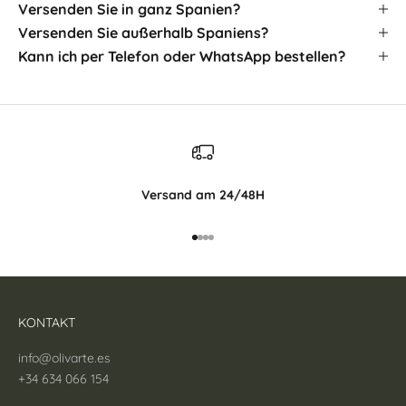
Versenden Sie in ganz Spanien?
Versenden Sie außerhalb Spaniens?
Kann ich per Telefon oder WhatsApp bestellen?
Versand am 24/48H
In den Artikel gehen 1
In den Artikel gehen 2
In den Artikel gehen 3
In den Artikel gehen 4
KONTAKT
info@olivarte.es
+34 634 066 154