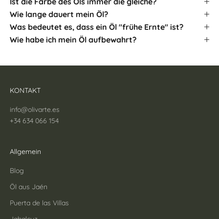
Ist die Farbe des Öls immer die gleiche?
Wie lange dauert mein Öl?
Was bedeutet es, dass ein Öl "frühe Ernte" ist?
Wie habe ich mein Öl aufbewahrt?
KONTAKT
info@olivarte.es
+34 634 066 154
Allgemein
Blog
Öl aus Jaén
Puerta de las Villas
Jabalcuz