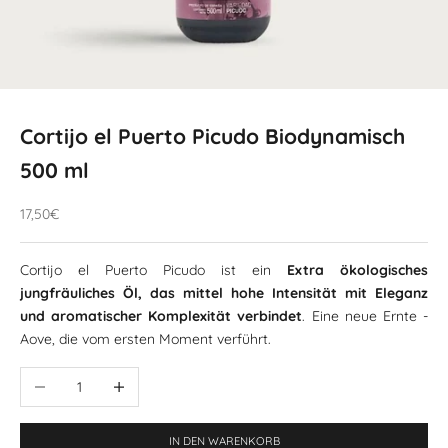
Cortijo el Puerto Picudo Biodynamisch
500 ml
Angebotspreis
17,50€
Cortijo el Puerto Picudo ist ein
Extra ökologisches
jungfräuliches Öl, das mittel hohe Intensität mit Eleganz
und aromatischer Komplexität verbindet
. Eine neue Ernte -
Aove, die vom ersten Moment verführt.
Menge reduzieren
Größe erhöhen
IN DEN WARENKORB