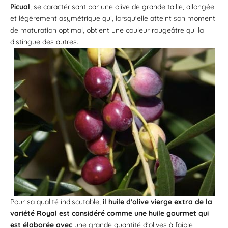
Picual
, se caractérisant par une olive de grande taille, allongée
et légèrement asymétrique qui, lorsqu'elle atteint son moment
de maturation optimal, obtient une couleur rougeâtre qui la
distingue des autres.
Pour sa qualité indiscutable,
il
huile d'olive vierge extra de la
variété Royal
est considéré comme une huile gourmet qui
est élaborée avec
une grande quantité d'olives à faible