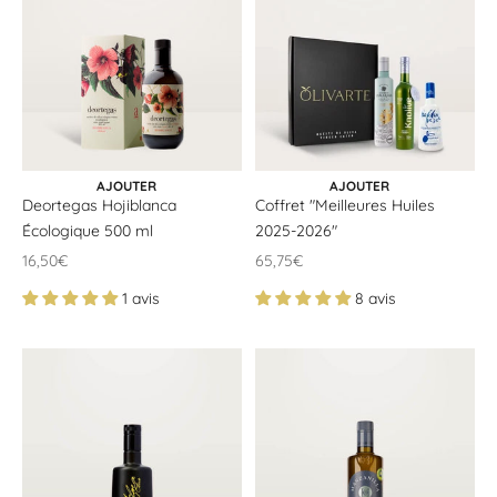
CHOISIR LES OPTIONS
AJOUTER AU PANIER
AJOUTER
AJOUTER
Deortegas Hojiblanca
Coffret "Meilleures Huiles
Écologique 500 ml
2025-2026"
Offrir un prix
Offrir un prix
16,50€
65,75€
1 avis
8 avis