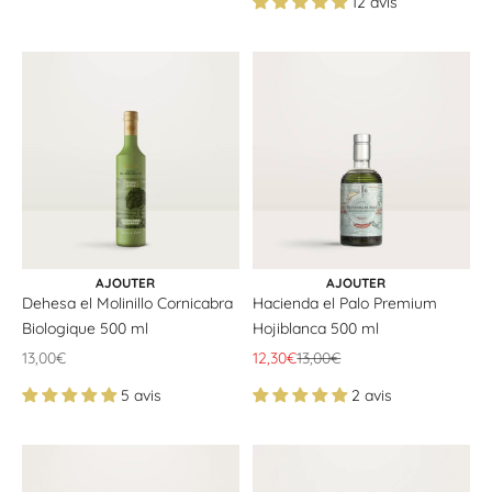
12 avis
CHOISIR LES OPTIONS
CHOISIR LES OPTIONS
AJOUTER
AJOUTER
Dehesa el Molinillo Cornicabra
Hacienda el Palo Premium
Biologique 500 ml
Hojiblanca 500 ml
Offrir un prix
Offrir un prix
Prix ​​normal
13,00€
12,30€
13,00€
5 avis
2 avis