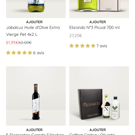
AJOUTER AU PANIER
AJOUTER AU PANIER
AJOUTER
AJOUTER
Jabalcuz Huile d'Olive Extra
Elizondo N°3 Picual 700 ml
Vierge Pet 4x2 L
Offrir un prix
27,25€
Offrir un prix
Prix ​​normal
61,95€
62,00€
7 avis
6 avis
AJOUTER AU PANIER
AJOUTER AU PANIER
AJOUTER
AJOUTER