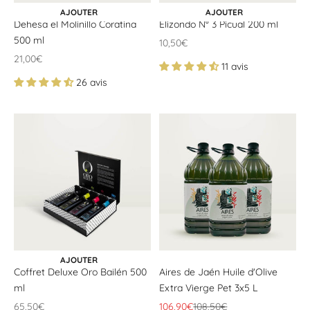
CHOISIR LES OPTIONS
AJOUTER AU PANIER
AJOUTER
AJOUTER
Dehesa el Molinillo Coratina
Elizondo N° 3 Picual 200 ml
500 ml
Offrir un prix
10,50€
Offrir un prix
21,00€
11 avis
26 avis
AJOUTER AU PANIER
AJOUTER
Coffret Deluxe Oro Bailén 500
Aires de Jaén Huile d'Olive
ml
Extra Vierge Pet 3x5 L
Offrir un prix
Offrir un prix
Prix ​​normal
65,50€
106,90€
108,50€