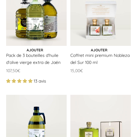
CHOISIR LES OPTIONS
AJOUTER AU PANIER
AJOUTER
AJOUTER
Pack de 3 bouteilles d'huile
Coffret mini premium Nobleza
d'olive vierge extra de Jaén
del Sur 100 ml
Offrir un prix
Offrir un prix
107,50€
15,00€
13 avis