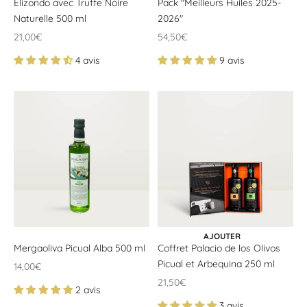
Elizondo avec Truffe Noire
Pack "Meilleurs Huiles 2025-
Naturelle 500 ml
2026"
Offrir un prix
Offrir un prix
21,00€
54,50€
4 avis
9 avis
AJOUTER AU PANIER
AJOUTER
Mergaoliva Picual Alba 500 ml
Coffret Palacio de los Olivos
Picual et Arbequina 250 ml
Offrir un prix
14,00€
Offrir un prix
21,50€
2 avis
3 avis