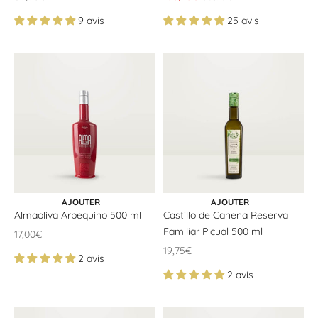
9 avis
25 avis
CHOISIR LES OPTIONS
AJOUTER AU PANIER
AJOUTER
AJOUTER
Almaoliva Arbequino 500 ml
Castillo de Canena Reserva
Familiar Picual 500 ml
Offrir un prix
17,00€
Offrir un prix
19,75€
2 avis
2 avis