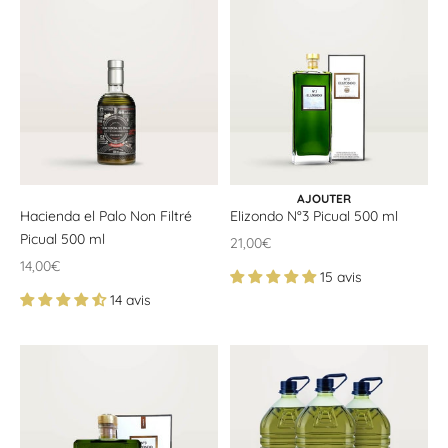
AJOUTER AU PANIER
AJOUTER
Hacienda el Palo Non Filtré
Elizondo N°3 Picual 500 ml
Picual 500 ml
Offrir un prix
21,00€
Offrir un prix
14,00€
15 avis
14 avis