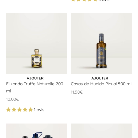

CHOISIR LES OPTIONS
AJOUTER AU PANIER
AJOUTER
AJOUTER
Elizondo Truffe Naturelle 200
Casas de Hualdo Picual 500 ml
ml
Offrir un prix
11,50€
Offrir un prix
10,00€
1 avis