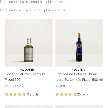
Date, de la plus ancienne à la plus récente
Date, de la plus récente à la plus ancienne
CHOISIR LES OPTIONS
CHOISIR LES OPTIONS
AJOUTER
AJOUTER
Hacienda el Palo Premium
Campos de Batia La Dame
Picual 500 ml
Íbera Éd. Limitée Picual 500 ml
Offrir un prix
Prix ​​normal
Offrir un prix
12,05€
12,75€
20,00€
168 avis
25 avis