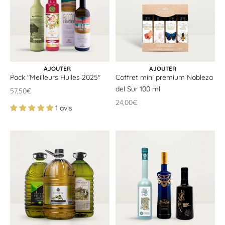
AJOUTER AU PANIER
AJOUTER AU PANIER
AJOUTER
AJOUTER
Pack "Meilleurs Huiles 2025"
Coffret mini premium Nobleza
del Sur 100 ml
Offrir un prix
57,50€
Offrir un prix
24,00€
1 avis