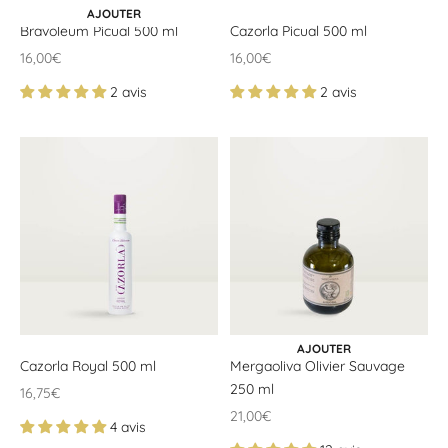
CHOISIR LES OPTIONS
AJOUTER
Bravoleum Picual 500 ml
Cazorla Picual 500 ml
Offrir un prix
Offrir un prix
16,00€
16,00€
2 avis
2 avis
AJOUTER AU PANIER
AJOUTER
Cazorla Royal 500 ml
Mergaoliva Olivier Sauvage
250 ml
Offrir un prix
16,75€
Offrir un prix
21,00€
4 avis