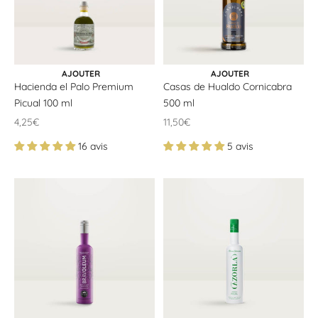
AJOUTER AU PANIER
AJOUTER AU PANIER
AJOUTER
AJOUTER
Hacienda el Palo Premium
Casas de Hualdo Cornicabra
Picual 100 ml
500 ml
Offrir un prix
Offrir un prix
4,25€
11,50€
16 avis
5 avis