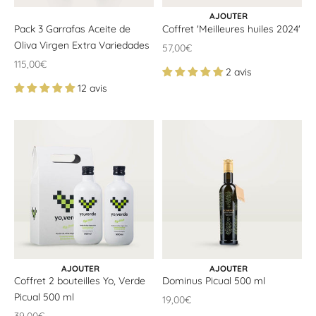
AJOUTER AU PANIER
AJOUTER
Pack 3 Garrafas Aceite de
Coffret 'Meilleures huiles 2024'
Oliva Virgen Extra Variedades
Offrir un prix
57,00€
Offrir un prix
115,00€
2 avis
12 avis
AJOUTER AU PANIER
AJOUTER AU PANIER
AJOUTER
AJOUTER
Coffret 2 bouteilles Yo, Verde
Dominus Picual 500 ml
Picual 500 ml
Offrir un prix
19,00€
Offrir un prix