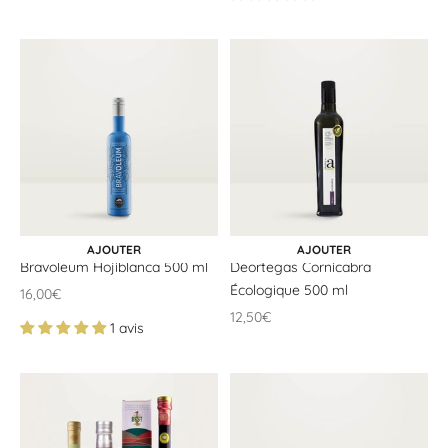
CHOISIR LES OPTIONS
AJOUTER AU PANIER
AJOUTER
AJOUTER
Bravoleum Hojiblanca 500 ml
Deortegas Cornicabra
Écologique 500 ml
Offrir un prix
16,00€
Offrir un prix
12,50€
1 avis