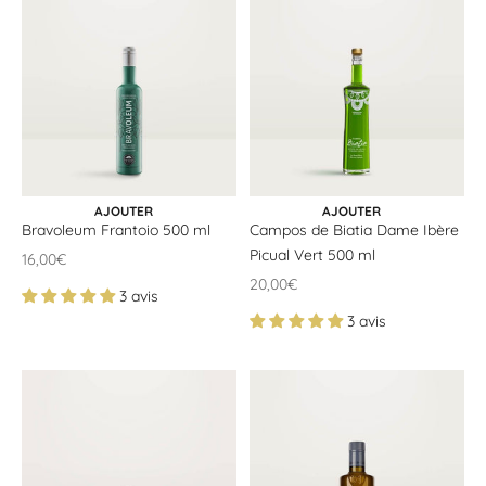
CHOISIR LES OPTIONS
CHOISIR LES OPTIONS
AJOUTER
AJOUTER
Bravoleum Frantoio 500 ml
Campos de Biatia Dame Íbère
Picual Vert 500 ml
Offrir un prix
16,00€
Offrir un prix
20,00€
3 avis
3 avis