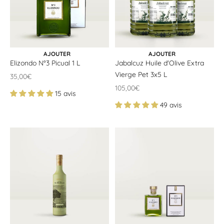
AJOUTER AU PANIER
AJOUTER AU PANIER
AJOUTER
AJOUTER
Elizondo N°3 Picual 1 L
Jabalcuz Huile d'Olive Extra
Vierge Pet 3x5 L
Offrir un prix
35,00€
Offrir un prix
105,00€
15 avis
49 avis