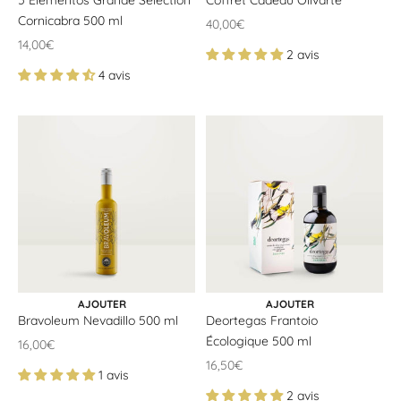
5 Elementos Grande Sélection
Coffret Cadeau Olivarte
Cornicabra 500 ml
Offrir un prix
40,00€
Offrir un prix
14,00€
2 avis
4 avis
CHOISIR LES OPTIONS
CHOISIR LES OPTIONS
AJOUTER
AJOUTER
Bravoleum Nevadillo 500 ml
Deortegas Frantoio
Écologique 500 ml
Offrir un prix
16,00€
Offrir un prix
16,50€
1 avis
2 avis