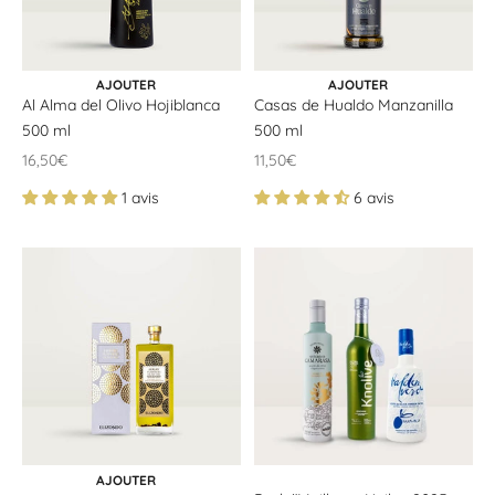
CHOISIR LES OPTIONS
AJOUTER AU PANIER
AJOUTER
AJOUTER
Al Alma del Olivo Hojiblanca
Casas de Hualdo Manzanilla
500 ml
500 ml
Offrir un prix
Offrir un prix
16,50€
11,50€
1 avis
6 avis
AJOUTER AU PANIER
AJOUTER