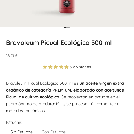
Ir al artículo 1
Ir al artículo 2
Ir al artículo 3
Bravoleum Picual Ecológico 500 ml
Precio de oferta
16,00€
3 opiniones
Bravoleum Picual Ecológico 500 ml es
un aceite virgen extra
orgánico de categoría PREMIUM, elaborado con aceitunas
Picual de cultivo ecológico
. Se recolectan en octubre en el
punto óptimo de maduración y se procesan únicamente con
métodos mecánicos.
Estuche:
Sin Estuche
Con Estuche