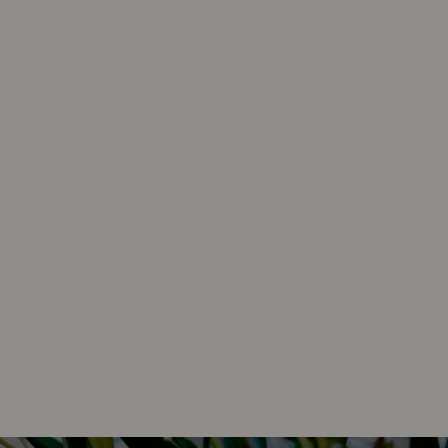
las almazaras más reconocidas a nivel internacional por la
calidad de sus aceites
. Su bodega figura entre las cinco
mejores del mundo gracias a la excelencia alcanzada en la
elaboración de Aceite de Oliva Virgen Extra. Este
prestigio es fruto de un compromiso constante con la
innovación, la investigación y el esfuerzo diario de su equipo.
En sus modernas instalaciones,
la aceituna se
limpia cuidadosamente, eliminando hojas y tallos
, para
después pasar a tolvas de acero inoxidable donde comienza el
proceso de molturación. Tras la molienda, se procede al batido
de la pasta para formar gotas de aceite que, mediante un
proceso de centrifugación física, se separan del resto de
componentes gracias a la fuerza centrífuga.
El resultado es un
aceite puro, equilibrado y de
extraordinaria calidad
. Hacienda el Palo concibe el aceite no
solo como alimento saludable, sino como un medio para
disfrutar de una experiencia sensorial plena, en la que aroma y
sabor se transforman en protagonistas.