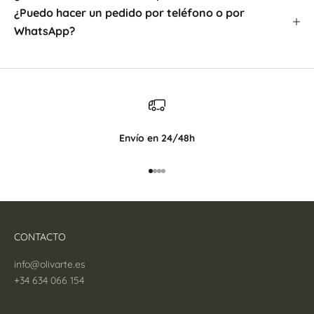
¿Puedo hacer un pedido por teléfono o por
WhatsApp?
Envío en 24/48h
Ir al artículo 1
Ir al artículo 2
Ir al artículo 3
Ir al artículo 4
CONTACTO
info@olivarte.es
+34 634 066 154