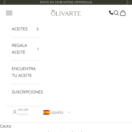
Ir al contenido
ENVÍO EN 24/48 HORAS (PENÍNSULA)
Anterior
Sig
Llamar ah
Menú
Buscar
Cesta
Olivarte
ACEITES
REGALA
ACEITE
ENCUENTRA
TU ACEITE
SUSCRIPCIONES
INICIAR
España
SESIÓN
Cesta