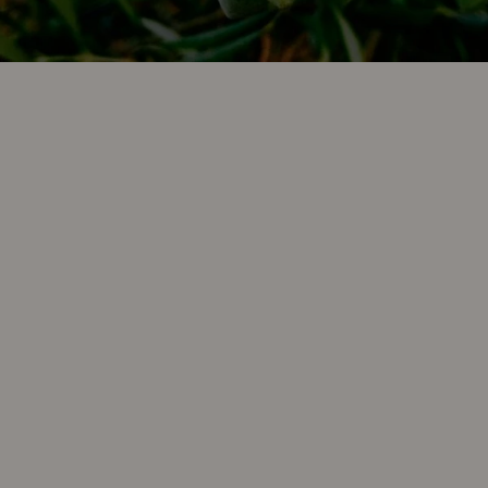
La
variedad Picual es la más representativa del aceite de
oliva virgen extra en España
, abarcando más del 50 % del
olivar en nuestro país, especialmente en la provincia de Jaén,
aunque también está muy presente en otras zonas de
Andalucía como Córdoba o Granada. Su nombre se debe a la
forma de su fruto, que termina en una pequeña punta o “pico”.
Su
color puede variar del verde brillante al dorado
,
dependiendo del grado de maduración de la aceituna y del
momento de recolección. Es un aceite con una gran estabilidad
oxidativa, lo que significa que se conserva muy bien sin perder
propiedades, aromas ni sabor con el paso del tiempo. Su
estructura compleja y su perfil potente lo hacen inconfundible.
Todo un símbolo de identidad en la cultura del AOVE, el
aceite