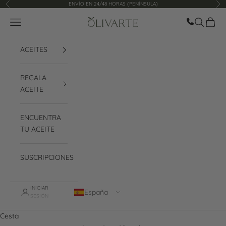
Ir al contenido
ENVÍO EN 24/48 HORAS (PENÍNSULA)
Anterior
Sig
Llamar ah
Menú
Buscar
Cesta
Olivarte
ACEITES
REGALA
ACEITE
ENCUENTRA
TU ACEITE
SUSCRIPCIONES
INICIAR
España
SESIÓN
Cesta