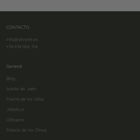
CONTACTO
info@olivarte.es
+34 634 066 154
General
Blog
Aceite de Jaén
Puerta de las Villas
Jabalcuz
Olibaeza
Palacio de los Olivos