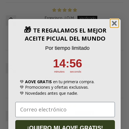

Francisco J.O.M.
🎁
TE REGALAMOS EL MEJOR
Perfecto
ACEITE PICUAL DEL MUNDO
.
Por tiempo limitado
14
:
Countdown ends in:
55
14
:
55
Anónimo
minutes
seconds
Magníficos aceites y
💚
AOVE GRATIS
en tu primera compra.
Magníficos aceites y oresentacion
💚 Promociones y ofertas exclusivas.
💚 Novedades antes que nadie.
Maribel A.S.S.
Era para un regalo. Le ha encantado
¡QUIERO MI AOVE GRATIS!