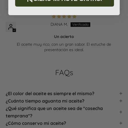
DIANA M.
Un acierto
El aceite muy rico, con un gran sabor. El estuche de
presentación es ideal.
FAQs
¿El color del aceite es siempre el mismo?
¿Cuánto tiempo aguanta mi aceite?
¿Qué significa que un aceite sea de "cosecha
temprana"?
¿Cómo conservo mi aceite?