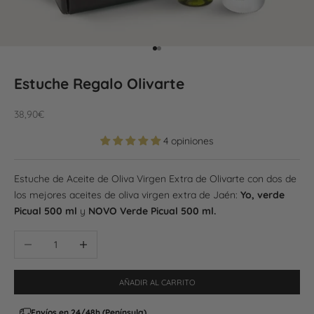
Ir al artículo 1
Ir al artículo 2
Estuche Regalo Olivarte
Precio de oferta
38,90€
4 opiniones
Estuche de Aceite de Oliva Virgen Extra de Olivarte con dos de
los mejores aceites de oliva virgen extra de Jaén:
Yo, verde
Picual 500 ml
y
NOVO Verde Picual 500 ml.
Reducir cantidad
Aumentar cantidad
AÑADIR AL CARRITO
Envíos en 24/48h (Península)