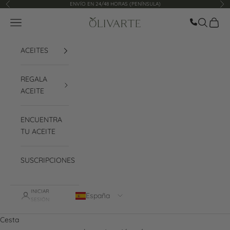
Ir al contenido
ENVÍO EN 24/48 HORAS (PENÍNSULA)
Anterior
Sig
Llamar ah
Menú
Buscar
Cesta
Olivarte
ACEITES
REGALA
ACEITE
ENCUENTRA
TU ACEITE
SUSCRIPCIONES
INICIAR
España
SESIÓN
Cesta