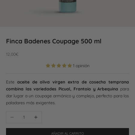
Finca Badenes Coupage 500 ml
Precio de oferta
12,00€
1 opinión
Este
aceite de oliva virgen extra de cosecha temprana
combina las variedades Picual, Frantoio y Arbequina
para
dar lugar a un coupage armónico y complejo, perfecto para los
paladares más exigentes.
Reducir cantidad
Aumentar cantidad
AÑADIR AL CARRITO