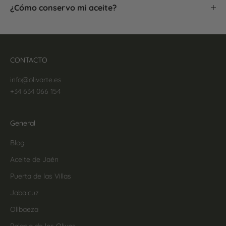
¿Cómo conservo mi aceite?
CONTACTO
info@olivarte.es
+34 634 066 154
General
Blog
Aceite de Jaén
Puerta de las Villas
Jabalcuz
Olibaeza
Palacio de los Olivos