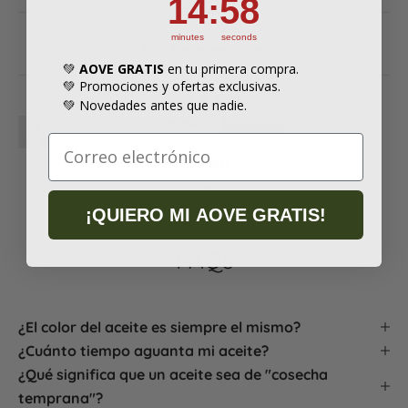

14
:
57
minutes
seconds
Sort by
💚
AOVE GRATIS
en tu primera compra.
💚 Promociones y ofertas exclusivas.
💚 Novedades antes que nadie.
Imme R.
TollesÖl
TollesÖl
¡QUIERO MI AOVE GRATIS!
FAQs
¿El color del aceite es siempre el mismo?
¿Cuánto tiempo aguanta mi aceite?
¿Qué significa que un aceite sea de "cosecha
temprana"?