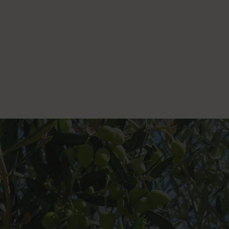
cuidado en cada etapa del proceso. La sostenibilidad es uno de
sus pilares: las 300 hectáreas de cultivo actúan como sumidero
natural, absorbiendo unas 3.000 toneladas de CO₂ al año.
Artajo
combina tecnología avanzada y respeto por la tierra
para ofrecer AOVEs con una marcada personalidad
aromática
. Su compromiso con la biodiversidad y el
medioambiente los convierte en referentes del aceite de oliva
virgen extra de alta gama, apreciado tanto por su sabor como
por sus valores.