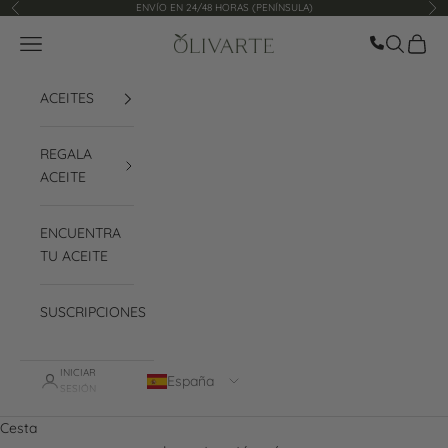
Ir al contenido
ENVÍO EN 24/48 HORAS (PENÍNSULA)
Anterior
Sig
Llamar ah
Menú
Buscar
Cesta
Olivarte
ACEITES
REGALA
ACEITE
ENCUENTRA
TU ACEITE
SUSCRIPCIONES
INICIAR
España
SESIÓN
Cesta