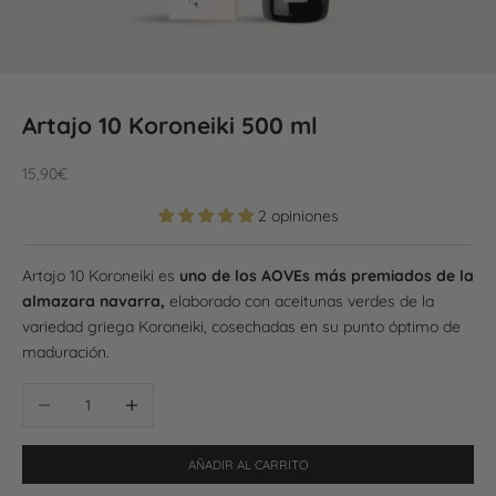
Artajo 10 Koroneiki 500 ml
Precio de oferta
15,90€
2 opiniones
Artajo 10 Koroneiki es
uno de los AOVEs más premiados de la
almazara navarra,
elaborado con aceitunas verdes de la
variedad griega Koroneiki, cosechadas en su punto óptimo de
maduración.
Reducir cantidad
Aumentar cantidad
AÑADIR AL CARRITO