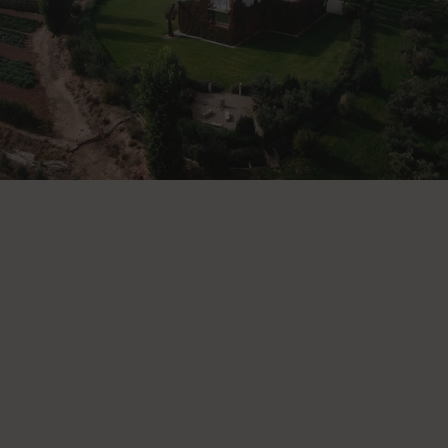
Artajo es sinónimo de tradición olivarera reinventada
. Con
raíces que se remontan a 1780 en Navarra, esta empresa
familiar recuperó su legado en 1998 con una visión sostenible e
innovadora.
La finca Los Llanos, situada entre las Bardenas
Reales y el Moncayo, en pleno Valle del Ebro
, acoge un
entorno privilegiado con más de 3.300 horas de sol anuales,
ideal para la olivicultura.
Tras un exhaustivo ensayo con 70 variedades de olivo,
Artajo
seleccionó 14 con las que hoy elabora sus aceites
. Cada
botella refleja el carácter único del terreno, el clima y el