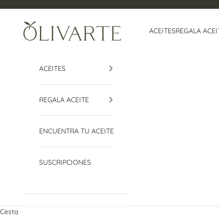
Ir al contenido
Olivarte
ACEITES
REGALA ACEI
ACEITES
REGALA ACEITE
ENCUENTRA TU ACEITE
SUSCRIPCIONES
Cesta