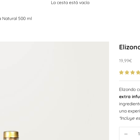
â
La cesta está vacía
a Natural 500 ml
Elizon
Precio de 
19,99€
Elizondo 
extra inf
ingredient
una experi
*Incluye e
Reducir ca