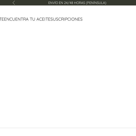
ENVÍO EN 24/48 HORAS (PENÍNSULA)
Anterior
TE
ENCUENTRA TU ACEITE
SUSCRIPCIONES