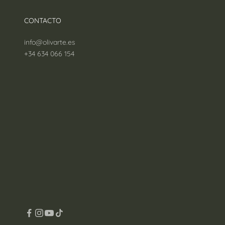
–
CONTACTO
info@olivarte.es
+34 634 066 154