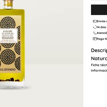

Envíos 
14 días
Atenci
Pago 1
Descri
Natura
Ficha técn
Informaci