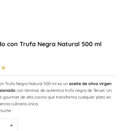
do con Trufa Negra Natural 500 ml
oferta
con Trufa Negra Natural 500 ml es un
aceite de oliva virgen
usionado
con láminas de auténtica trufa negra de Teruel. Un
e gourmet de alta cocina que transforma cualquier plato en
encia culinaria única.
stuche
ntidad
Aumentar cantidad