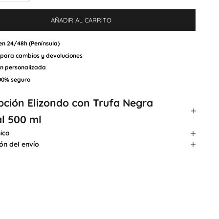
AÑADIR AL CARRITO
en 24/48h (Península)
 para cambios y devoluciones
ón personalizada
00% seguro
pción
Elizondo con Trufa Negra
l 500 ml
ica
ón del envío